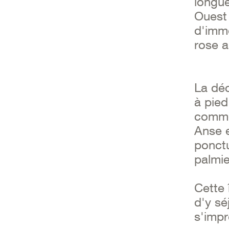
longue
Ouest 
d'imme
rose a
La déc
à pied
comme
Anse e
ponctu
palmie
Cette 
d'y sé
s'impr