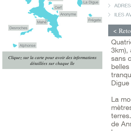
La Digue
ADRESS
Cerf
ILES A
Anonyme
Frégate
Mahé
Desroches
< Reto
Quatri
Alphonse
3km), 
sans c
Cliquez sur la carte pour avoir des informations
détaillées sur chaque île
belles
tranqu
Digue 
La mon
mètres
terres
de Ans