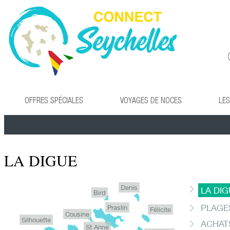
OFFRES SPÉCIALES
VOYAGES DE NOCES
LES
LA DIGUE
Denis
LA DIG
Bird
PLAGES
Praslin
Félicite
Cousine
Silhouette
ACHATS
St Anne