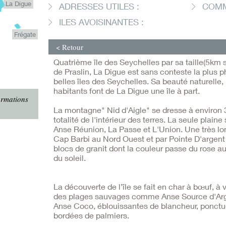
La Digue
ADRESSES UTILES :
COMM
ILES AVOISINANTES :
Frégate
< Retour
Quatrième île des Seychelles par sa taille(5km
de Praslin, La Digue est sans conteste la plus p
belles îles des Seychelles. Sa beauté naturelle, 
habitants font de La Digue une île à part.
ormations
La montagne" Nid d'Aigle" se dresse à environ 
totalité de l'intérieur des terres. La seule plain
Anse Réunion, La Passe et L'Union. Une très lo
Cap Barbi au Nord Ouest et par Pointe D'argen
blocs de granit dont la couleur passe du rose au
du soleil.
La découverte de l’île se fait en char à bœuf, à 
des plages sauvages comme Anse Source d'Arge
Anse Coco, éblouissantes de blancheur, ponctu
bordées de palmiers.