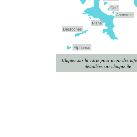
Cerf
Anonyme
Mahé
Desroches
Alphonse
Cliquez sur la carte pour avoir des inf
détaillées sur chaque île