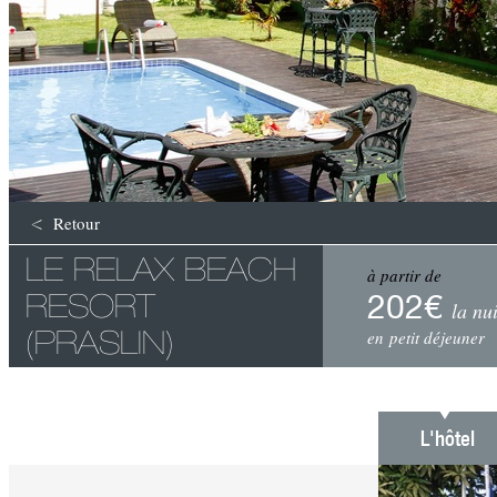
Retour
LE RELAX BEACH
à partir de
202€
RESORT
la nui
(PRASLIN)
en petit déjeuner
L'hôtel