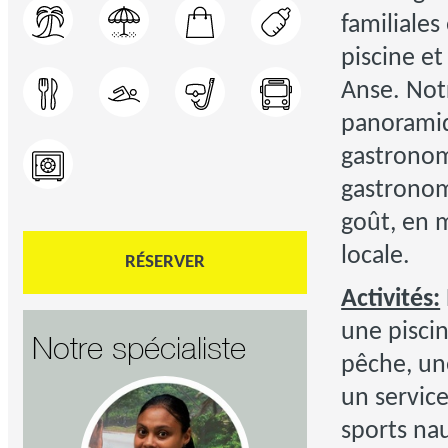
familiales
piscine et
Anse. Notr
panoramiq
gastronom
gastronom
goût, en m
locale.
RÉSERVER
Activités:
une piscin
Notre spécialiste
pêche, un
un servic
sports na