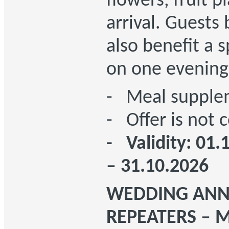
flowers, fruit p
arrival. Guests
also benefit a s
on one evening
- Meal supplem
- Offer is not
- Validity: 01.
– 31.10.2026
WEDDING ANNI
REPEATERS – M