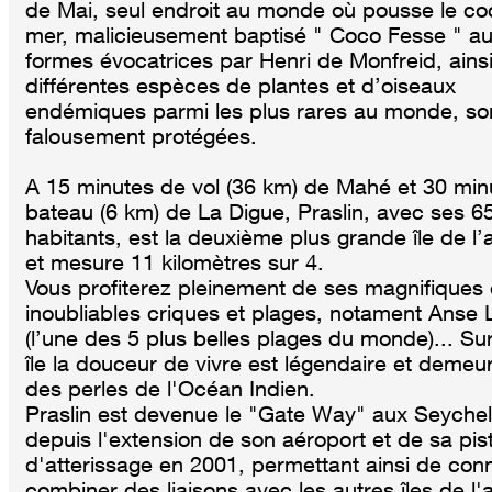
de Mai, seul endroit au monde où pousse le co
mer, malicieusement baptisé " Coco Fesse " a
formes évocatrices par Henri de Monfreid, ains
différentes espèces de plantes et d’oiseaux
endémiques parmi les plus rares au monde, so
falousement protégées.
A 15 minutes de vol (36 km) de Mahé et 30 min
bateau (6 km) de La Digue, Praslin, avec ses 6
habitants, est la deuxième plus grande île de l’
et mesure 11 kilomètres sur 4.
Vous profiterez pleinement de ses magnifiques 
inoubliables criques et plages, notament Anse 
(l’une des 5 plus belles plages du monde)... Sur
île la douceur de vivre est légendaire et demeu
des perles de l'Océan Indien.
Praslin est devenue le "Gate Way" aux Seychel
depuis l'extension de son aéroport et de sa pis
d'atterissage en 2001, permettant ainsi de con
combiner des liaisons avec les autres îles de l'a