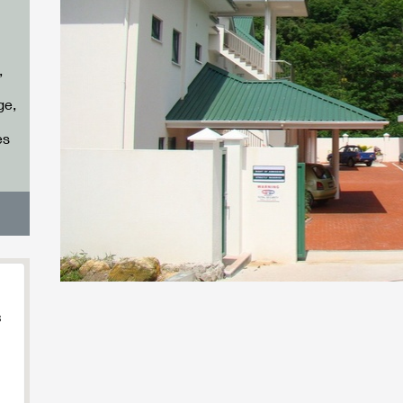
,
ge,
es
s