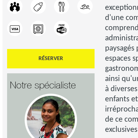
exception
d'une com
comprend 
administr
paysagés p
espaces sp
RÉSERVER
gastronom
ainsi qu'
Notre spécialiste
à diverses
enfants et
irréprocha
de ce com
exclusives