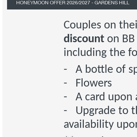
HONEYMOON OFFER 2026/2027 - GARDENS HILL
Couples on the
discount
on BB 
including the f
- A bottle of s
- Flowers
- A card upon a
- Upgrade to th
availability upo