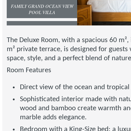
FAMILY GRAND OCEAN VIEW
POOL VILLA
OCEAN VIEW EXCLUSIVE
POOL VILLA
The
Deluxe Room
, with a spacious
60 m²
,
m²
private terrace, is designed for guests
space, style, and a perfect blend of natur
Room Features
Direct view of the ocean and tropical
Sophisticated interior made with natu
wood and bamboo create warmth and
marble adds elegance.
Bedroom with a King-Size bed: a luxu