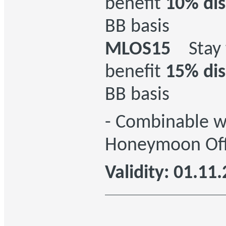
benefit
10% di
BB basis
MLOS15
Stay 
benefit
15% di
BB basis
- Combinable w
Honeymoon Off
Validity: 01.11