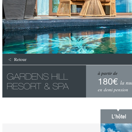
Retour
à partir de
GARDENS HILL
180€
la nu
RESORT & SPA
en demi pension
L'hôtel