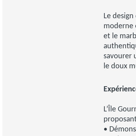
Le design
moderne e
et le marb
authentiqu
savourer u
le doux m
Expérienc
L’Île Gou
proposant
• Démonst