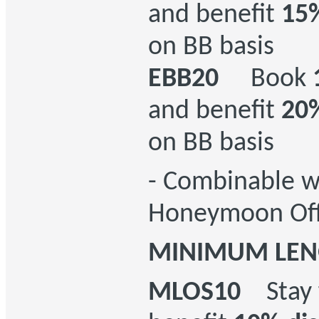
and benefit
15%
on BB basis
EBB20
Book
and benefit
20%
on BB basis
- Combinable w
Honeymoon Off
MINIMUM LENG
MLOS10
Stay 