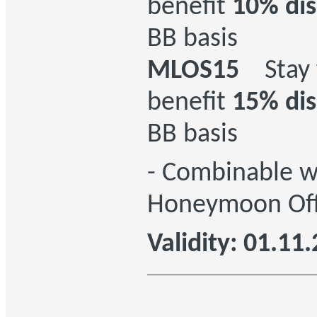
benefit
10% di
BB basis
MLOS15
Stay 
benefit
15% di
BB basis
- Combinable w
Honeymoon Off
Validity: 01.11