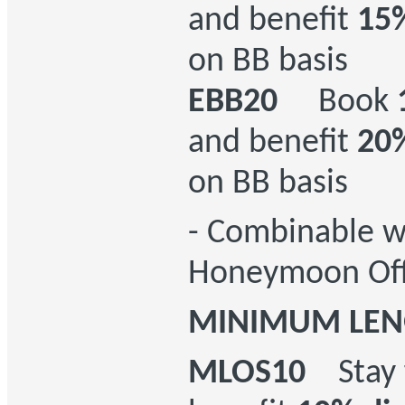
and benefit
15%
on BB basis
EBB20
Book
and benefit
20%
on BB basis
- Combinable w
Honeymoon Off
MINIMUM LENG
MLOS10
Stay 