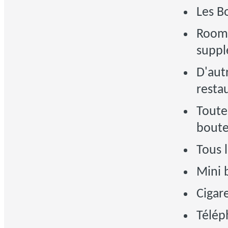
Les B
Room 
supp
D'aut
resta
Toute
boute
Tous l
Mini 
Cigar
Télép