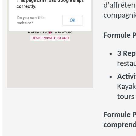
This page can't load Google Maps
d'affrête
correctly.
compagnie
Do you own this
OK
website?
DENIS PRIVATE ISLAND
Formule P
DENIS PRIVATE ISLAND
3 Rep
resta
Activ
Kayak
tours 
Formule P
comprend