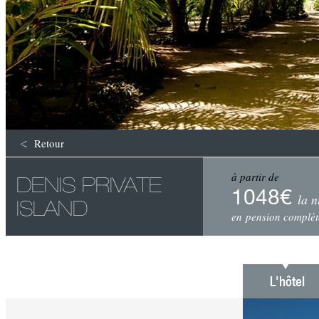
Retour
à partir de
DENIS PRIVATE
1048€
la n
ISLAND
en pension complèt
L'hôtel