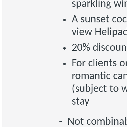
sparkling wi
A sunset coc
view Helipad
20% discoun
For clients 
romantic can
(subject to 
stay
- Not combinab