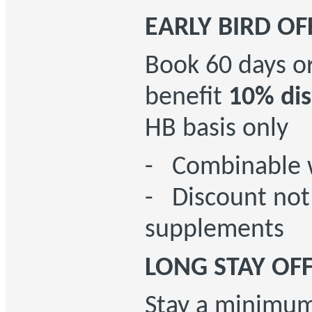
EARLY BIRD OF
Book 60 days or
benefit
10% di
HB basis only
- Combinable w
- Discount not
supplements
LONG STAY OF
Stay a minimu