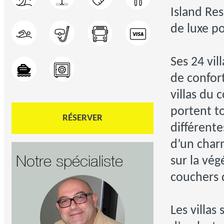
Island Re
de luxe p
Ses 24 vil
de confor
villas du 
portent to
RÉSERVER
différent
d’un char
Notre spécialiste
sur la vég
couchers d
Les villas