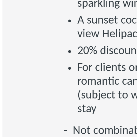
sparkling wi
A sunset coc
view Helipad
20% discoun
For clients 
romantic can
(subject to 
stay
- Not combinab