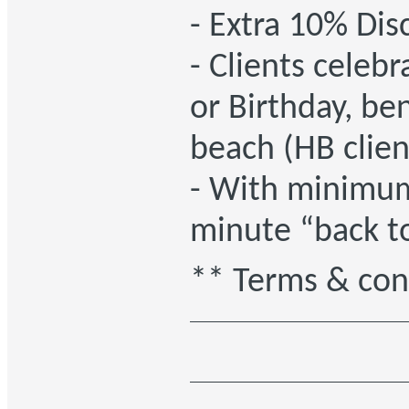
- Extra 10% Dis
- Clients celeb
or Birthday, be
beach (HB clien
- With minimum 
minute “back t
** Terms & con