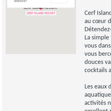
website?
CERF ISLAND RESORT
Cerf Islan
CERF ISLAND RESORT
au cœur d
Détendez-
La simple 
vous dans 
vous berce
douces va
cocktails 
Les eaux d
aquatique 
activités 