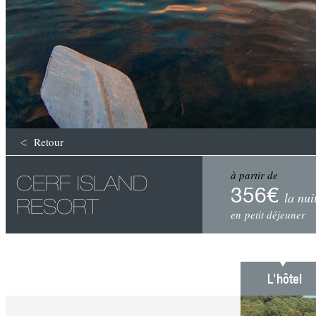
Retour
à partir de
CERF ISLAND
356€
la nui
RESORT
en petit déjeuner
L'hôtel